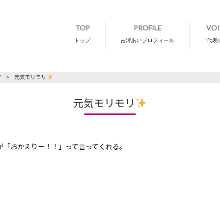
TOP
PROFILE
VOI
トップ
古澤あいプロフィール
“代表
"
>
元気モリモリ
元気モリモリ
が「おかえりー！！」って言ってくれる。