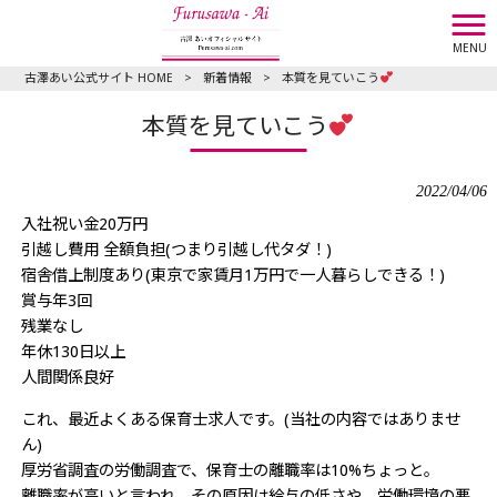
MENU
古澤あい公式サイト HOME
>
新着情報
>
本質を見ていこう
本質を見ていこう
2022/04/06
入社祝い金20万円
引越し費用 全額負担(つまり引越し代タダ！)
宿舎借上制度あり(東京で家賃月1万円で一人暮らしできる！)
賞与年3回
残業なし
年休130日以上
人間関係良好
これ、最近よくある保育士求人です。(当社の内容ではありませ
ん)
厚労省調査の労働調査で、保育士の離職率は10%ちょっと。
離職率が高いと言われ、その原因は給与の低さや、労働環境の悪