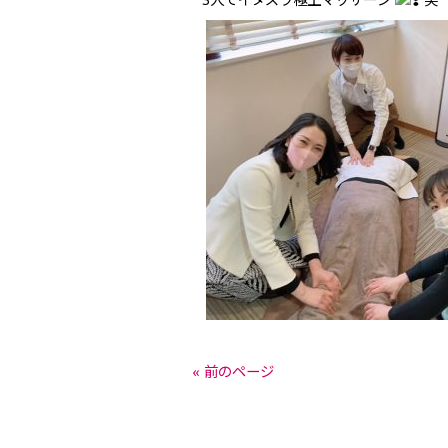
3人でイタズラ極上マッサージ
笑
« 前のページ