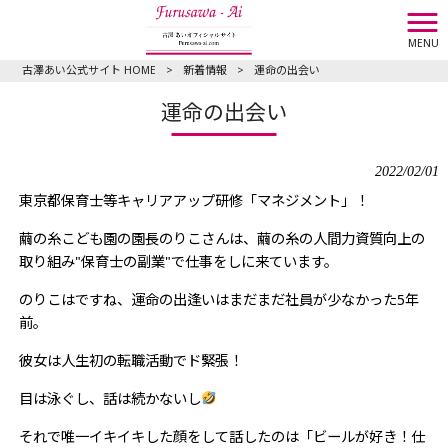
MENU
古澤あい公式サイト HOME
>
新着情報
>
運命の出会い
運命の出会い
2022/02/01
東京都保育士等キャリアアップ研修「マネジメント」！
繭の糸こども園の園長のりこさんは、繭の糸の人間力資質向上の
取り組み"保育士の副業"で仕事をしに来ています。
のりこはですね、運命の出逢いはまだまだ社員が少なかった5年
前。
彼女は人生初の転職活動でド緊張！
目は泳ぐし、話は続かないし
それで唯一イキイキした顔をして話したのは「ビールが好き！仕