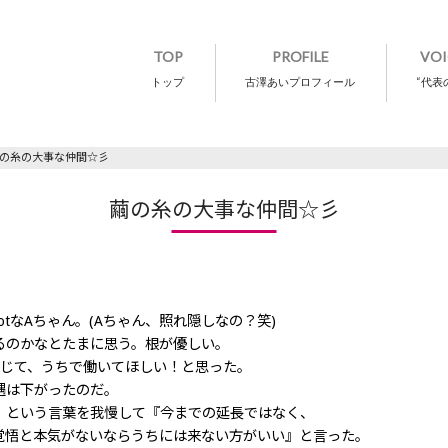
TOP
PROFILE
VOI
トップ
古澤あいプロフィール
“代表
の糸の大事な仲間☆彡
繭の糸の大事な仲間☆彡
otなAちゃん。(Aちゃん、照れ隠しなの？笑)
るのかなとたまに思う。根が優しい。
感じて、うちで働いてほしい！と思った。
遇は下がったのだ。
」という言葉を我慢して『今までの延長ではなく、
覚悟と本気がないならうちには来ない方がいい』と言った。